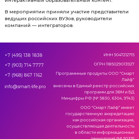
интерактивный образовательный контент.
В мероприятии приняли участие представители
ведущих российских ВУЗов, руководители
компаний — интеграторов.
+7 (495) 138 1838
ИНН 5047212715
ОГРН 1185029013927
+7 (903) 714 7777
Программные продукты ООО "Смарт
+7 (968) 867 1162
Лайф"
внесены в Единый реестр российских
info@smart-life.pro
программ для ЭВМ и БД
Минцифры РФ (№ 5830, 6304, 9743)
ООО "Смарт Лайф" имеет
государственную аккредитацию
как российская организация,
осуществляющая деятельность
в области информационных
технологий (№ 50311)