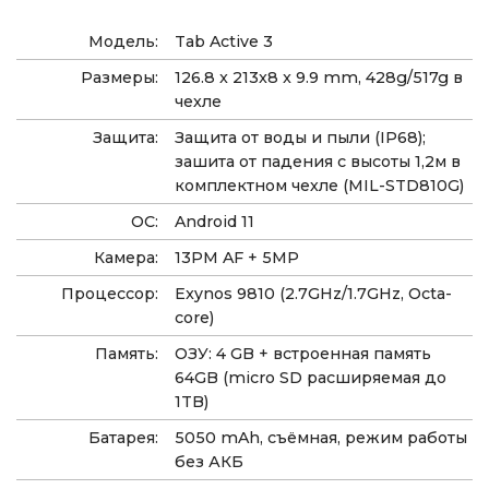
Модель:
Tab Active 3
Размеры:
126.8 x 213x8 x 9.9 mm, 428g/517g в
чехле
Защита:
Защита от воды и пыли (IP68);
зашита от падения с высоты 1,2м в
комплектном чехле (MIL-STD810G)
ОС:
Android 11
Камера:
13PM AF + 5MP
Процессор:
Exynos 9810 (2.7GHz/1.7GHz, Octa-
core)
Память:
ОЗУ: 4 GB + встроенная память
64GB (micro SD расширяемая до
1TB)
Батарея:
5050 mAh, съёмная, режим работы
без АКБ