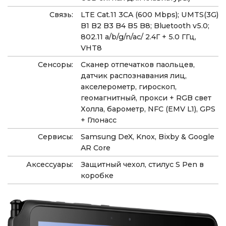
Связь:
LTE Cat.11 3CA (600 Mbps); UMTS(3G)
B1 B2 B3 B4 B5 B8; Bluetooth v5.0;
802.11 a/b/g/n/ac/ 2.4Г + 5.0 ГГц,
VHT8
Сенсоры:
Сканер отпечатков паольцев,
датчик распознавания лиц,
акселерометр, гироскоп,
геомагнитный, прокси + RGB свет
Холла, барометр, NFC (EMV L1), GPS
+ Глонасс
Сервисы:
Samsung DeX, Knox, Bixby & Google
AR Core
Аксессуары:
Защитный чехол, стилус S Pen в
коробке