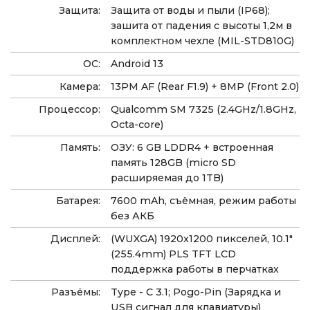
Защита:
Защита от воды и пыли (IP68);
зашита от падения с высоты 1,2м в
комплектном чехле (MIL-STD810G)
ОС:
Android 13
Камера:
13PM AF (Rear F1.9) + 8MP (Front 2.0)
Процессор:
Qualcomm SM 7325 (2.4GHz/1.8GHz,
Octa-core)
Память:
ОЗУ: 6 GB LDDR4 + встроенная
память 128GB (micro SD
расширяемая до 1TB)
Батарея:
7600 mAh, съёмная, режим работы
без АКБ
Дисплей:
(WUXGA) 1920x1200 пикселей, 10.1"
(255.4mm) PLS TFT LCD
поддержка работы в перчатках
Разъёмы:
Type - C 3.1; Pogo-Pin (Зарядка и
USB сигнал для клавиатуры)