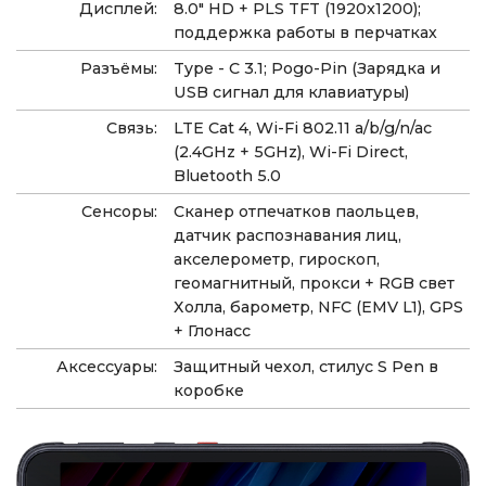
Дисплей:
8.0" HD + PLS TFT (1920x1200);
поддержка работы в перчатках
Разъёмы:
Type - C 3.1; Pogo-Pin (Зарядка и
USB сигнал для клавиатуры)
Связь:
LTE Cat 4, Wi-Fi 802.11 a/b/g/n/ac
(2.4GHz + 5GHz), Wi-Fi Direct,
Bluetooth 5.0
Сенсоры:
Сканер отпечатков паольцев,
датчик распознавания лиц,
акселерометр, гироскоп,
геомагнитный, прокси + RGB свет
Холла, барометр, NFC (EMV L1), GPS
+ Глонасс
Аксессуары:
Защитный чехол, стилус S Pen в
коробке