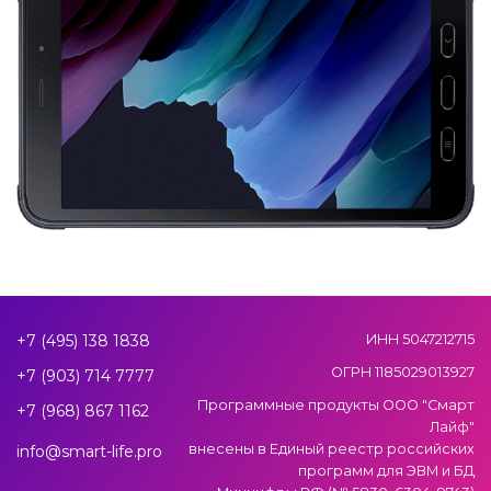
+7 (495) 138 1838
ИНН 5047212715
ОГРН 1185029013927
+7 (903) 714 7777
Программные продукты ООО "Смарт
+7 (968) 867 1162
Лайф"
внесены в Единый реестр российских
info@smart-life.pro
программ для ЭВМ и БД